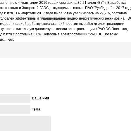
авнению с 4 кварталом 2016 года и составила 35,21 млрд кВт*ч. Выработка
о каскада и Загорской ГАЭС, входящими в состав ПАО "РусГидро", в 2017 год
рд кВт*ч. В 4 квартале 2017 года выработка увеличилась на 27,7%, составив
обусловлен эффективным планированием водно-энергетических режимов на ГЭ
и модернизацией действующих станций, ростом выработки электроэнергии
окую положительную динамику показали электростанции «РАО ЭС Востока»,
д кВт*ч с ростом на 3,6%. Тепловые электростанции "РАО ЭС Востока"
с. Гкал.
Ваше имя
Тема