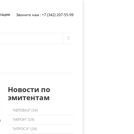
Звоните нам : +7 (342) 207-55-99
ьтацию
Форма
Поиск
поиска
Новости по
эмитентам
"АВТОВАЗ" (34)
"АКРОН" (19)
и
"АЛРОСА" (34)