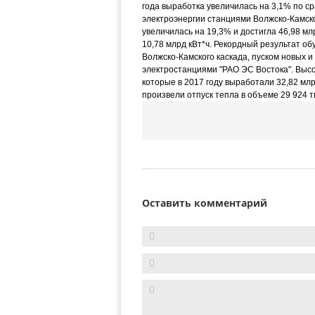
года выработка увеличилась на 3,1% по ср
электроэнергии станциями Волжско-Камског
увеличилась на 19,3% и достигла 46,98 мл
10,78 млрд кВт*ч. Рекордный результат 
Волжско-Камского каскада, пуском новых 
электростанциями "РАО ЭС Востока". Выс
которые в 2017 году выработали 32,82 млр
произвели отпуск тепла в объеме 29 924 ты
Оставить комментарий