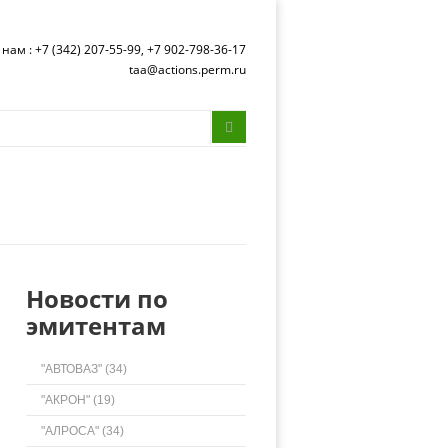
нам : +7 (342) 207-55-99, +7 902-798-36-17
taa@actions.perm.ru
Форма
Поиск
поиска
Новости по
эмитентам
"АВТОВАЗ" (34)
"АКРОН" (19)
"АЛРОСА" (34)