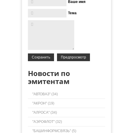
Ваше имя
Тема
Новости по
эмитентам
"АВТОВАЗ" (34)
"АКРОН" (19)
"АЛРОСА" (34)
"АЭРОФЛОТ" (32)
"БАШИНФОРМСВЯЗЬ" (5)