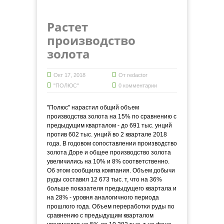
Растет
производство
золота
Окт 17, 2018
От
redactor
"ПОЛЮС"
0 комментарии
"Полюс" нарастил общий объем
производства золота на 15% по сравнению с
предыдущим кварталом - до 691 тыс. унций
против 602 тыс. унций во 2 квартале 2018
года. В годовом сопоставлении производство
золота Доре и общее производство золота
увеличились на 10% и 8% соответственно.
Об этом сообщила компания. Объем добычи
руды составил 12 673 тыс. т, что на 36%
больше показателя предыдущего квартала и
на 28% - уровня аналогичного периода
прошлого года. Объем переработки руды по
сравнению с предыдущим кварталом