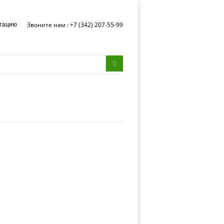
Звоните нам : +7 (342) 207-55-99
ьтацию
Форма
Поиск
поиска