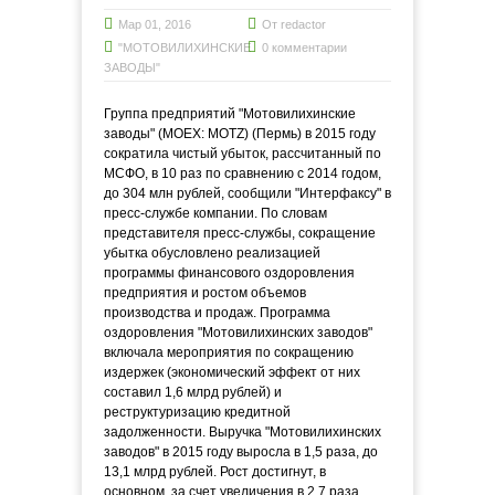
Мар 01, 2016
От
redactor
"МОТОВИЛИХИНСКИЕ
0 комментарии
ЗАВОДЫ"
Группа предприятий "Мотовилихинские
заводы" (MOEX: MOTZ) (Пермь) в 2015 году
сократила чистый убыток, рассчитанный по
МСФО, в 10 раз по сравнению с 2014 годом,
до 304 млн рублей, сообщили "Интерфаксу" в
пресс-службе компании. По словам
представителя пресс-службы, сокращение
убытка обусловлено реализацией
программы финансового оздоровления
предприятия и ростом объемов
производства и продаж. Программа
оздоровления "Мотовилихинских заводов"
включала мероприятия по сокращению
издержек (экономический эффект от них
составил 1,6 млрд рублей) и
реструктуризацию кредитной
задолженности. Выручка "Мотовилихинских
заводов" в 2015 году выросла в 1,5 раза, до
13,1 млрд рублей. Рост достигнут, в
основном, за счет увеличения в 2,7 раза